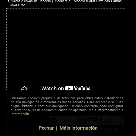
"Karst e covas de Cancelo (Triacastela): Modelo dixital Cova das Cabras
- Cova Eirós"
Utilizamos cookies propias e de terceiros para obter datos estadísticos
da súa navegación e mellorar os nosos servizos. Para aceptar o seu uso
clique
Pechar
e continue navegando. En caso contrario, pode configurar
Apoiamos o proxecto "Buraca das Choias, proxecto no karst epifreático
ou rexeitar o uso de cookies clicando no apartado
Máis informaciónMáis
da G-Lu/20"
información.
Pechar
|
Máis información